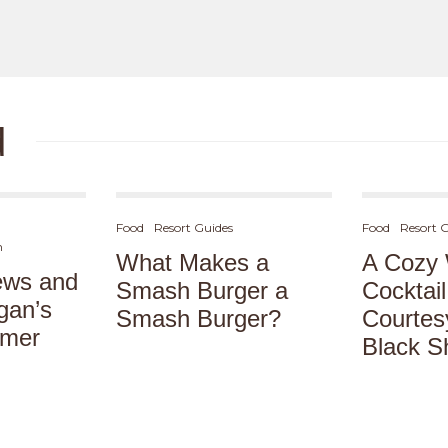
d
Food
Resort Guides
Food
Resort 
h
What Makes a
A Cozy 
ews and
Smash Burger a
Cocktai
gan’s
Smash Burger?
Courtes
mmer
Black S