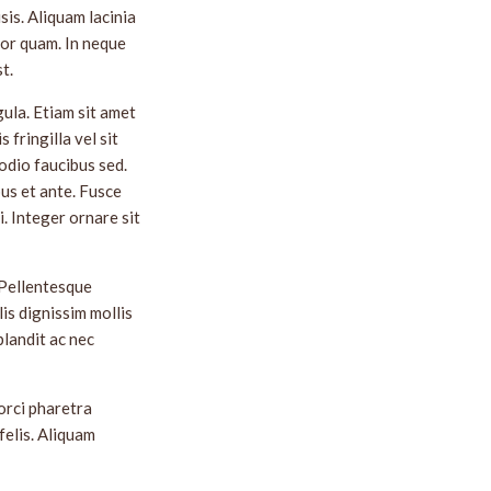
sis. Aliquam lacinia
tor quam. In neque
t.
igula. Etiam sit amet
 fringilla vel sit
 odio faucibus sed.
us et ante. Fusce
i. Integer ornare sit
. Pellentesque
lis dignissim mollis
blandit ac nec
orci pharetra
felis. Aliquam