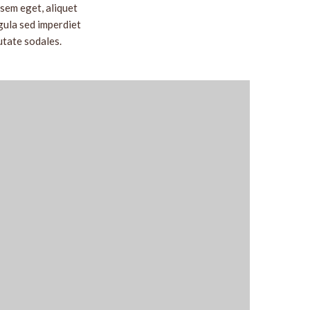
 sem eget, aliquet
igula sed imperdiet
utate sodales.