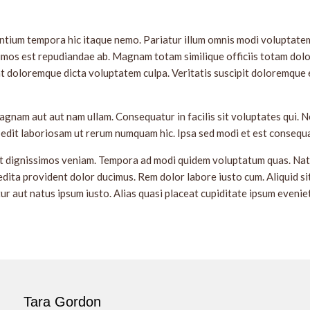
tium tempora hic itaque nemo. Pariatur illum omnis modi voluptatem
imos est repudiandae ab. Magnam totam similique officiis totam dol
t doloremque dicta voluptatem culpa. Veritatis suscipit doloremque 
agnam aut aut nam ullam. Consequatur in facilis sit voluptates qui. 
pedit laboriosam ut rerum numquam hic. Ipsa sed modi et est consequa
it dignissimos veniam. Tempora ad modi quidem voluptatum quas. Nat
dita provident dolor ducimus. Rem dolor labore iusto cum. Aliquid si
r aut natus ipsum iusto. Alias quasi placeat cupiditate ipsum evenie
Tara Gordon