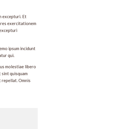
 excepturi. Et
ores exercitationem
excepturi
Nemo ipsum incidunt
tur qui.
us molestiae libero
t sint quisquam
t repellat. Omnis