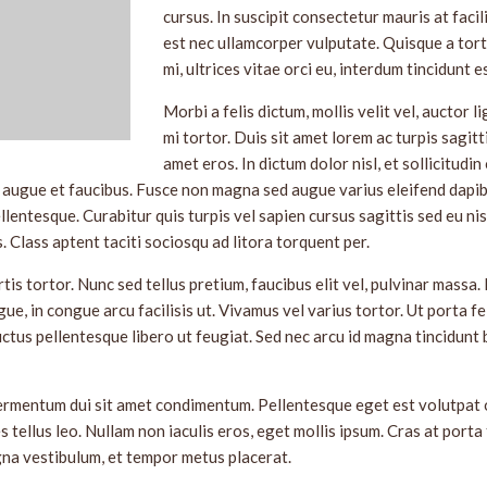
cursus. In suscipit consectetur mauris at facili
est nec ullamcorper vulputate. Quisque a tor
mi, ultrices vitae orci eu, interdum tincidunt es
Morbi a felis dictum, mollis velit vel, auctor l
mi tortor. Duis sit amet lorem ac turpis sagittis
amet eros. In dictum dolor nisl, et sollicitudin
t augue et faucibus. Fusce non magna sed augue varius eleifend dapib
lentesque. Curabitur quis turpis vel sapien cursus sagittis sed eu nis
. Class aptent taciti sociosqu ad litora torquent per.
tis tortor. Nunc sed tellus pretium, faucibus elit vel, pulvinar massa
gue, in congue arcu facilisis ut. Vivamus vel varius tortor. Ut porta fe
uctus pellentesque libero ut feugiat. Sed nec arcu id magna tincidunt 
ermentum dui sit amet condimentum. Pellentesque eget est volutpat 
s tellus leo. Nullam non iaculis eros, eget mollis ipsum. Cras at porta 
na vestibulum, et tempor metus placerat.