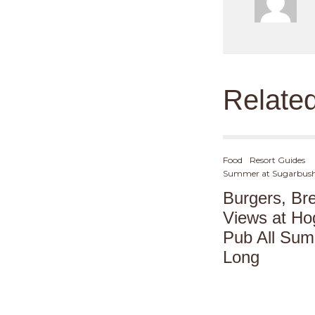
Relate
Food
Resort Guides
Summer at Sugarbus
Burgers, Br
Views at Ho
Pub All Su
Long