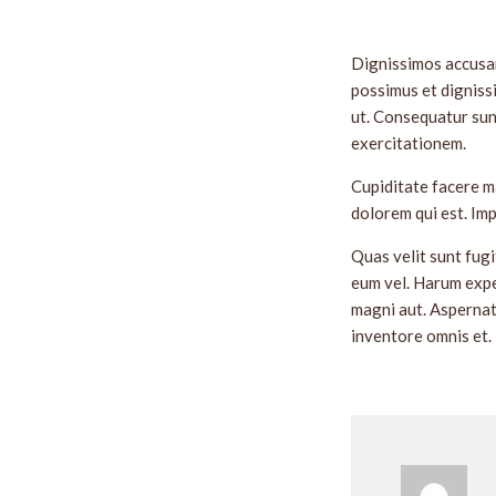
Dignissimos accusan
possimus et digniss
ut. Consequatur sun
exercitationem.
Cupiditate facere m
dolorem qui est. Im
Quas velit sunt fug
eum vel. Harum expe
magni aut. Aspernatu
inventore omnis et.