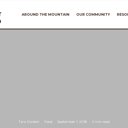
AROUND THE MOUNTAIN
OUR COMMUNITY
RESO
Tara Gordon
·
Food
·
September 1, 2018
·
2 min read