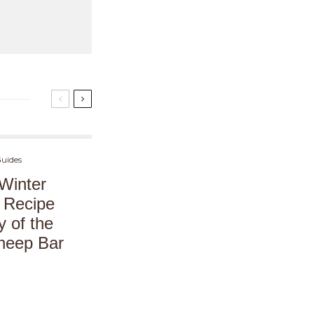
Guides
Winter
l Recipe
y of the
heep Bar