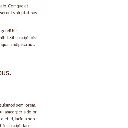
salo. Comque et
eserunt voluptatibus
gendi hic
il. Sit suscipit nisi
iquam adipisci aut.
bus.
 euismod sem lorem,
m ullamcorper a dolor
diet id, lacinia non
 in suscipit lacus