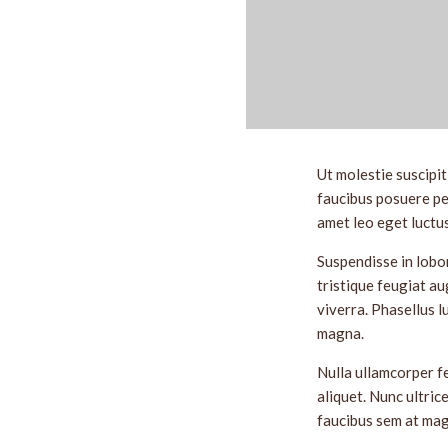
Ut molestie suscipi
faucibus posuere pel
amet leo eget luctus
Suspendisse in lobor
tristique feugiat au
viverra. Phasellus l
magna.
Nulla ullamcorper f
aliquet. Nunc ultrice
faucibus sem at mag