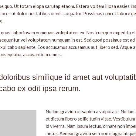
ue quo. Ut totam elopa sarutap etaom. Estera voltem illosa easies in
olores ut dolor nectatibus omnis coquatur. Possimus cum et labore d
e.
 quasi laboriosam numquam voluptatem ex. Nostrum quo expedita eli
sequuntur vel voluptatem numquam in est. Sed quod possimus est ad nih
 explicabo sapiente. Eos accusamus accusamus aut libero sed. Atque al
 consequatur accusantium omnis.
 doloribus similique id amet aut voluptati
cabo ex odit ipsa rerum.
Nullam gravida ut sapien a vulputate. Nullam
et dictum libero sollicitudin vitae. Vestibulu
id viverra. Nam ipsum lectus, ornare non imper
metus. Aenean gravida sem non magna aliquet,